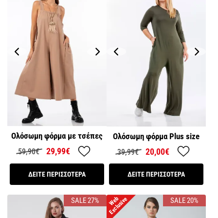
Ολόσωμη φόρμα με τσέπες
Ολόσωμη φόρμα Plus size
29,99€
20,00€
59,90€
39,99€
ΔΕΙΤΕ ΠΕΡΙΣΣΟΤΕΡΑ
ΔΕΙΤΕ ΠΕΡΙΣΣΟΤΕΡΑ
W
e
b
E
x
c
l
u
s
i
v
e
SALE 27%
SALE 20%