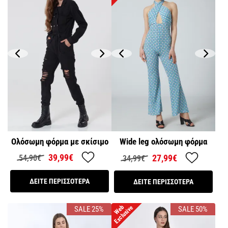
Ολόσωμη φόρμα με σκίσιμο
Wide leg ολόσωμη φόρμα
39,99€
27,99€
54,90€
34,99€
ΔΕΙΤΕ ΠΕΡΙΣΣΟΤΕΡΑ
ΔΕΙΤΕ ΠΕΡΙΣΣΟΤΕΡΑ
W
e
b
E
x
c
l
u
s
i
v
e
SALE 25%
SALE 50%