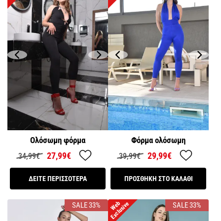
Ολόσωμη φόρμα
Φόρμα ολόσωμη
27,99€
29,99€
34,99€
39,99€
ΔΕΙΤΕ ΠΕΡΙΣΣΟΤΕΡΑ
ΠΡΟΣΘΗΚΗ ΣΤΟ ΚΑΛΑΘΙ
W
e
b
E
x
c
l
u
s
i
v
e
SALE 33%
SALE 33%